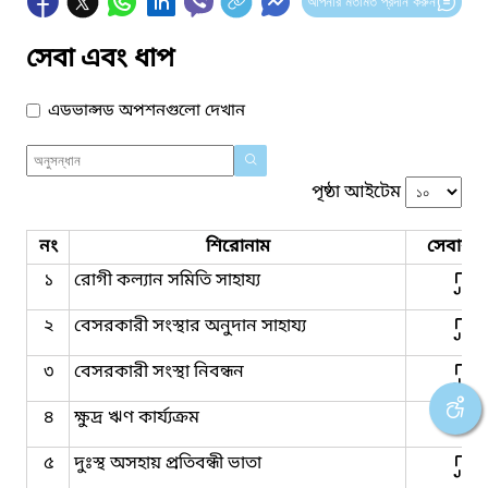
আপনার মতামত প্রদান করুন
সেবা এবং ধাপ
এডভান্সড অপশনগুলো দেখান
পৃষ্ঠা আইটেম
নং
শিরোনাম
সেবার ধ
১
রোগী কল্যান সমিতি সাহায্য
২
বেসরকারী সংস্থার অনুদান সাহায্য
৩
বেসরকারী সংস্থা নিবন্ধন
৪
ক্ষুদ্র ঋণ কার্য্যক্রম
৫
দুঃস্থ অসহায় প্রতিবন্ধী ভাতা