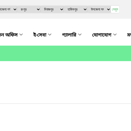
দেখুন
্বতন অফিস
ই-সেবা
গ্যালারি
যোগাযোগ
ম