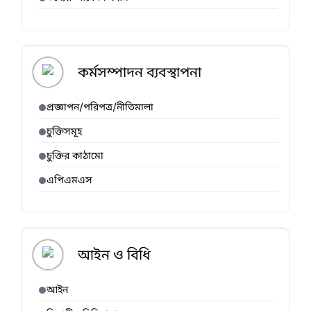
কর্মসম্পাদন ব্যবস্থাপনা
প্রজ্ঞাপন/পরিপত্র/নীতিমালা
চুক্তিসমূহ
চুক্তির কাঠামো
এপিএমএস
আইন ও বিধি
আইন