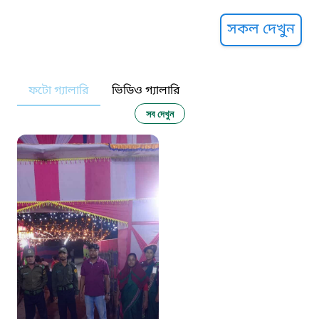
সুপ্রীম কোর্ট হেল্পলাইন
সকল দেখুন
১০৯
ফটো গ্যালারি
ভিডিও গ্যালারি
নারী ও শিশু নির্যাতন প্রতিরোধ
সব দেখুন
১০৬
দুদক
১০২
দুর্যোগের আগাম বার্তা
১৬১২২