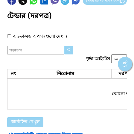
আপনার মতামত প্রদান করুন
টেন্ডার (দরপত্র)
এডভান্সড অপশনগুলো দেখান
পৃষ্ঠা আইটেম
নং
শিরোনাম
দরপত্র 
কোনো তথ্য
আর্কাইভ দেখুন